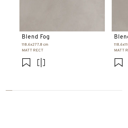
Blend Fog
Blen
118.6x277.8 cm
118.6x1
MATT RECT
MATT 