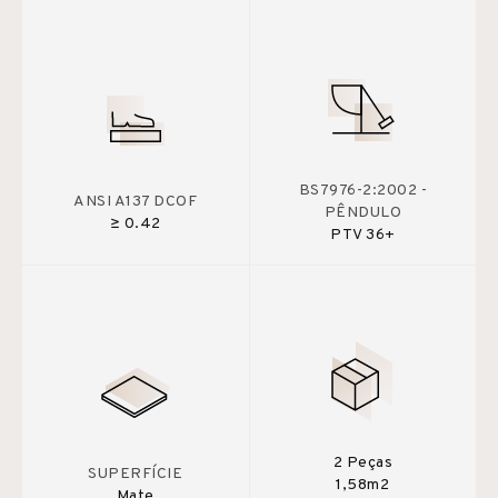
BS7976-2:2002 -
ANSI A137 DCOF
PÊNDULO
≥ 0.42
PTV 36+
2 Peças
SUPERFÍCIE
1,58m2
Mate