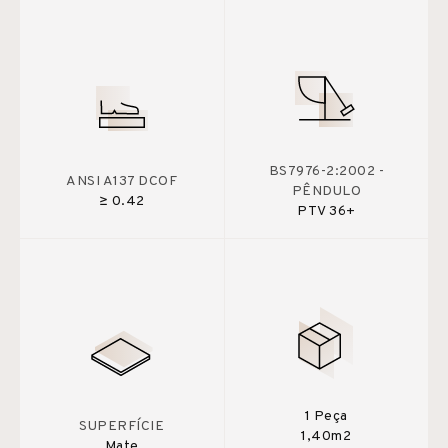
BS7976-2:2002 -
ANSI A137 DCOF
PÊNDULO
≥ 0.42
PTV 36+
1 Peça
SUPERFÍCIE
1,40m2
Mate