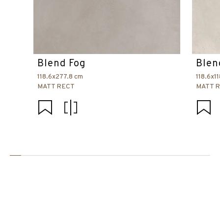
Blend Fog
Blen
118.6x277.8 cm
118.6x1
MATT RECT
MATT 