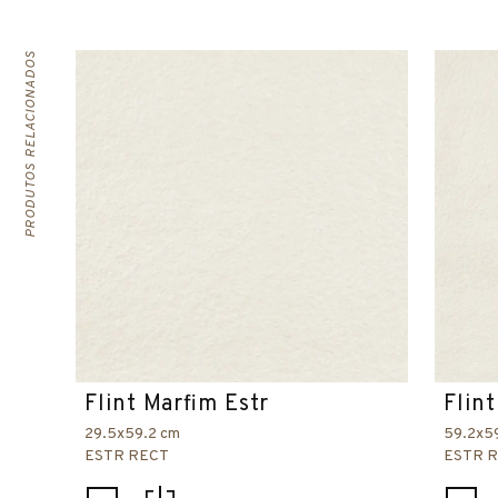
PRODUTOS RELACIONADOS
Flint Marfim Estr
Flin
29.5x59.2 cm
59.2x5
ESTR RECT
ESTR 