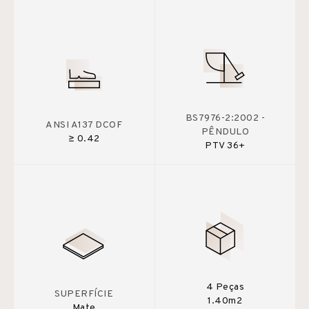
BS7976-2:2002 -
ANSI A137 DCOF
PÊNDULO
≥ 0.42
PTV 36+
4 Peças
SUPERFÍCIE
1.40m2
Mate