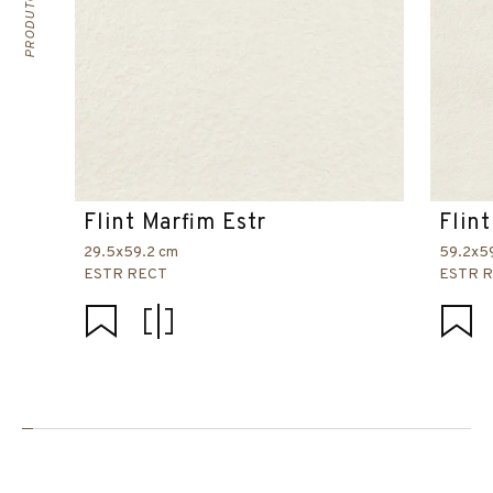
Flint Marfim Estr
Flin
29.5x59.2 cm
59.2x5
ESTR RECT
ESTR 