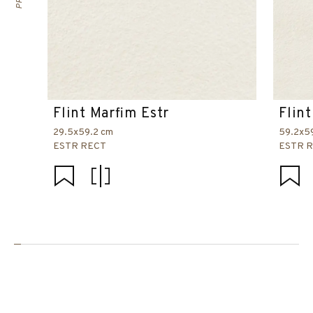
Flint Marfim Estr
Flin
29.5x59.2 cm
59.2x5
ESTR RECT
ESTR 