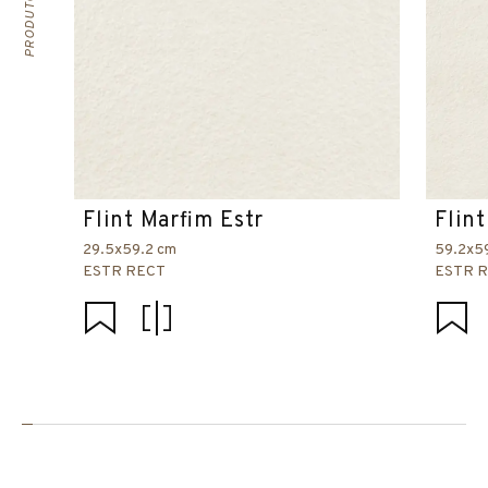
Flint Marfim Estr
Flin
29.5x59.2 cm
59.2x5
ESTR RECT
ESTR 