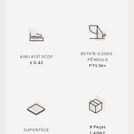
BS7976-2:2002 -
ANSI A137 DCOF
PÊNDULO
≥ 0.42
PTV 36+
8 Peças
SUPERFÍCIE
1,40m2