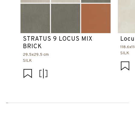
STRATUS 9 LOCUS MIX
Locu
BRICK
118.6x1
SILK
29.5x29.5 cm
SILK