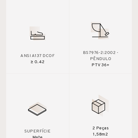
BS7976-2:2002 -
ANSI A137 DCOF
PÊNDULO
≥ 0.42
PTV 36+
2 Peças
SUPERFÍCIE
1,58m2
Mate