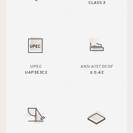
CLASS 3
UPEC
ANSI A137 DCOF
U4P3E3C2
≥ 0.42