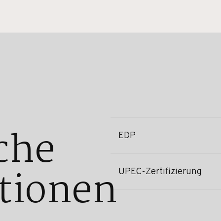
che
EDP
tionen
UPEC-Zertifizierung