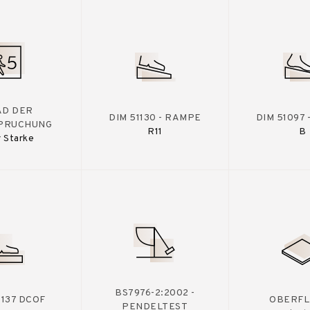
AD DER
DIM 51130 - RAMPE
DIM 51097
PRUCHUNG
R11
B
 Starke
BS7976-2:2002 -
A137 DCOF
OBERFL
PENDELTEST