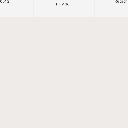
 0.42
Rutsch
PTV 36+