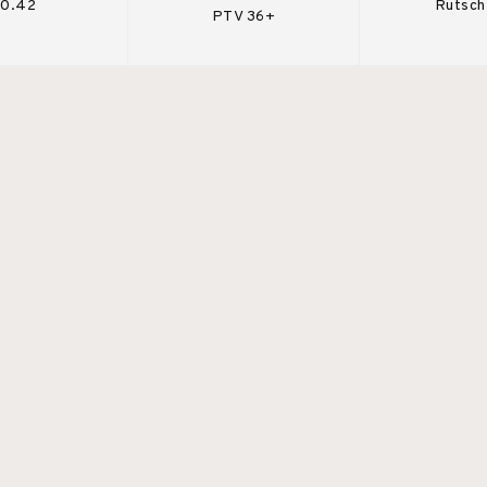
 0.42
Rutsch
PTV 36+