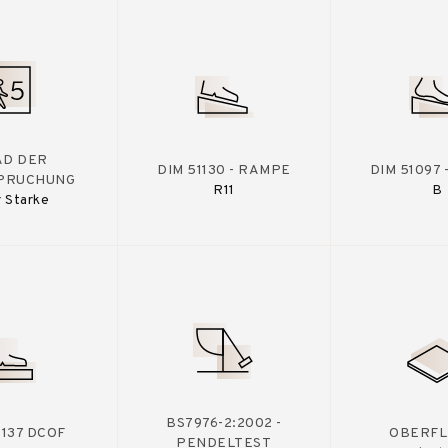
AD DER
DIM 51130 - RAMPE
DIM 51097
PRUCHUNG
R11
B
 Starke
BS7976-2:2002 -
A137 DCOF
OBERFL
PENDELTEST