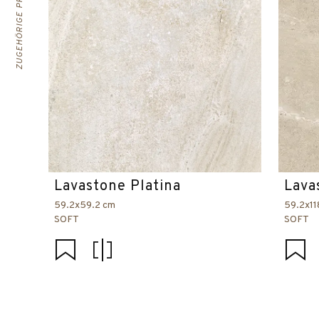
ZUGEHÖRIGE PRODUKTE
Lavastone Platina
Lava
59.2x59.2 cm
59.2x11
SOFT
SOFT