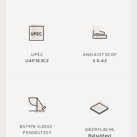
UPEC
ANSI A137 DCOF
U4P3E3C2
≥ 0.42
BS7976-2:2002 -
OBERFLÄCHE
PENDELTEST
Rutschfest