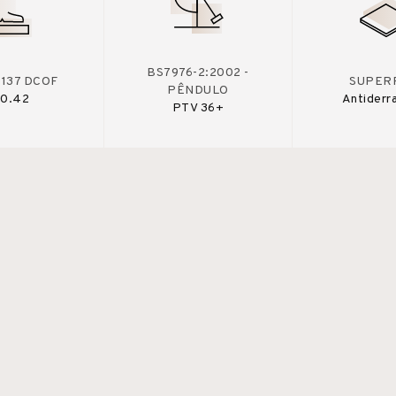
BS7976-2:2002 -
A137 DCOF
SUPERF
PÊNDULO
 0.42
Antiderr
PTV 36+