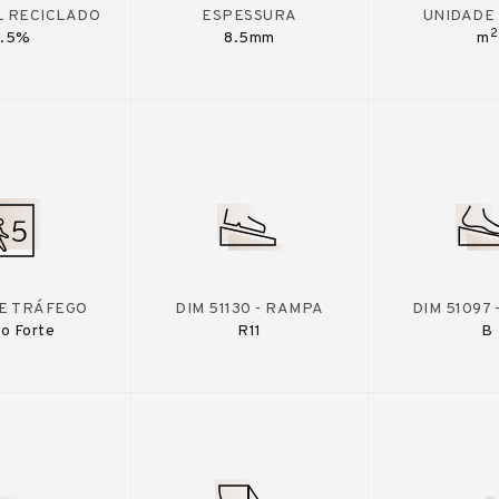
L RECICLADO
ESPESSURA
UNIDADE
2
7.5%
8.5mm
m
DE TRÁFEGO
DIM 51130 - RAMPA
DIM 51097
o Forte
R11
B