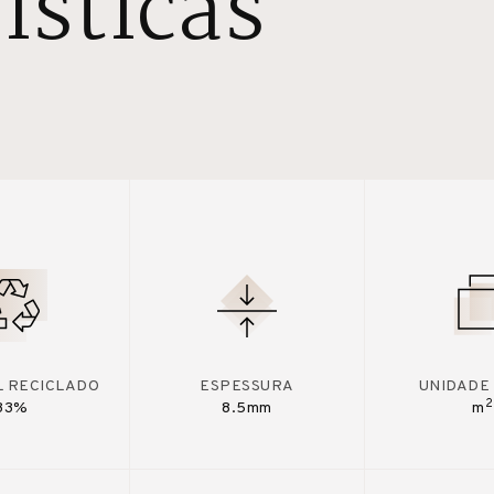
ísticas
L RECICLADO
ESPESSURA
UNIDADE
2
33%
8.5mm
m