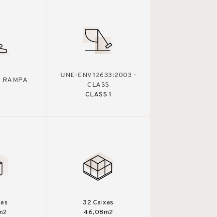
UNE-ENV 12633:2003 -
 - RAMPA
CLASS
CLASS 1
ças
32 Caixas
m2
46,08m2