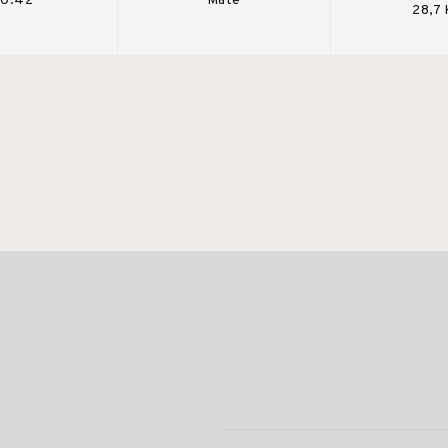
 0.42
Mate
28,7