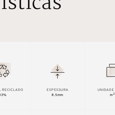
ísticas
L RECICLADO
ESPESSURA
UNIDADE
2
33%
8.5mm
m