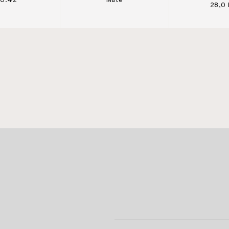
 0.42
Mate
28,0