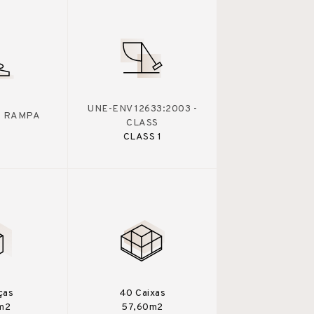
UNE-ENV 12633:2003 -
 - RAMPA
CLASS
CLASS 1
ças
40 Caixas
m2
57,60m2