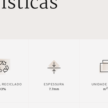
ísticas
L RECICLADO
ESPESSURA
UNIDADE
2
33%
7.7mm
m