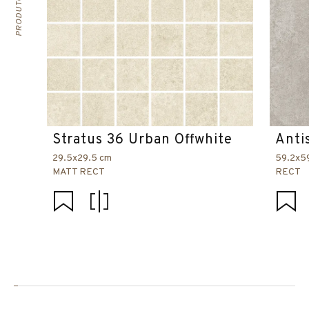
Stratus 36 Urban Offwhite
Anti
29.5x29.5 cm
59.2x5
MATT RECT
RECT