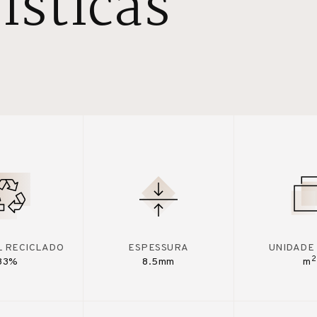
ísticas
L RECICLADO
ESPESSURA
UNIDADE
2
33%
8.5mm
m