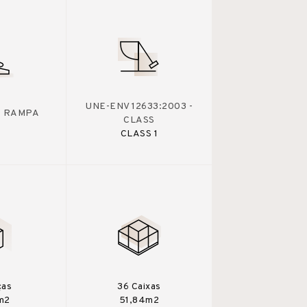
UNE-ENV 12633:2003 -
 - RAMPA
CLASS
CLASS 1
ças
36 Caixas
m2
51,84m2