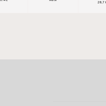
 0.42
Mate
28,7