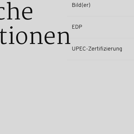
che
Bild(er)
tionen
EDP
UPEC-Zertifizierung