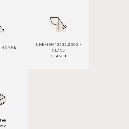
UNE-ENV 12633:2003 -
 - RAMPE
CLASS
CLASS 1
sten
0m2