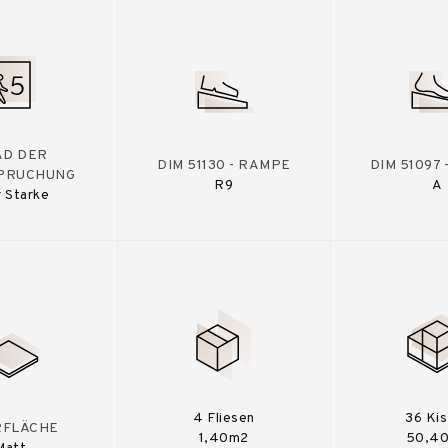
AD DER
DIM 51130 - RAMPE
DIM 51097
PRUCHUNG
R9
A
 Starke
4 Fliesen
36 Ki
RFLÄCHE
1,40m2
50,4