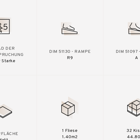
AD DER
DIM 51130 - RAMPE
DIM 51097
PRUCHUNG
R9
A
 Starke
1 Fliese
32 Ki
RFLÄCHE
1.40m2
44.8