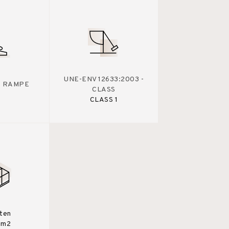
UNE-ENV 12633:2003 -
 - RAMPE
CLASS
CLASS 1
sten
0m2