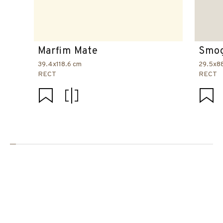
Marfim Mate
Smog
39.4x118.6 cm
29.5x8
RECT
RECT