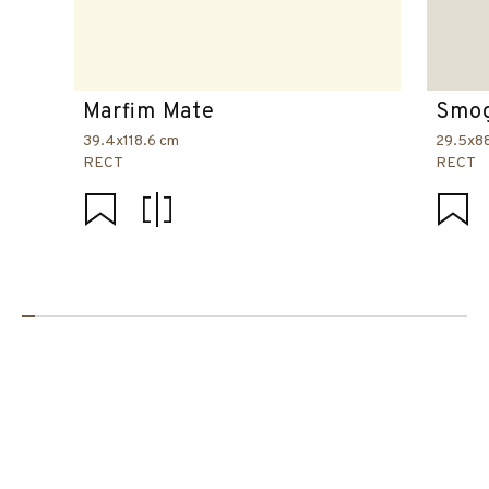
Marfim Mate
Smog
39.4x118.6 cm
29.5x8
RECT
RECT