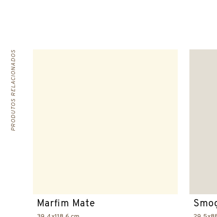
PRODUTOS RELACIONADOS
Marfim Mate
Smog
39.4x118.6 cm
29.5x8