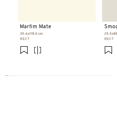
Marfim Mate
Smog
39.4x118.6 cm
29.5x8
RECT
RECT