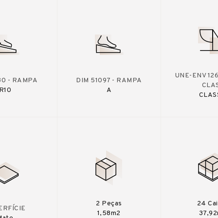
UNE-ENV 126
30 - RAMPA
DIM 51097 - RAMPA
CLA
R10
A
CLAS
2 Peças
24 Ca
ERFÍCIE
1,58m2
37,9