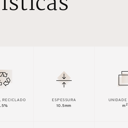
ísticas
L RECICLADO
ESPESSURA
UNIDADE
2
7.5%
10.5mm
m