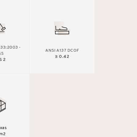
33:2003 -
ANSI A137 DCOF
SS
≥ 0.42
S 2
ixas
2m2