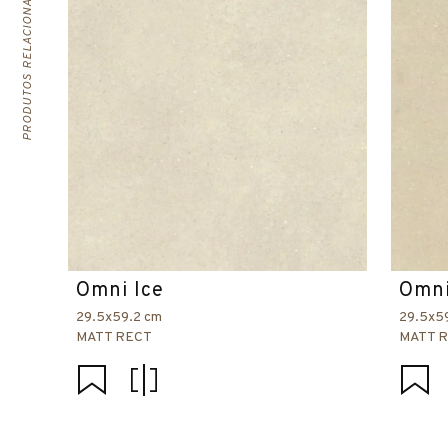
PRODUTOS RELACIONADOS
Omni Ice
Omni
29.5x59.2 cm
29.5x5
MATT RECT
MATT 