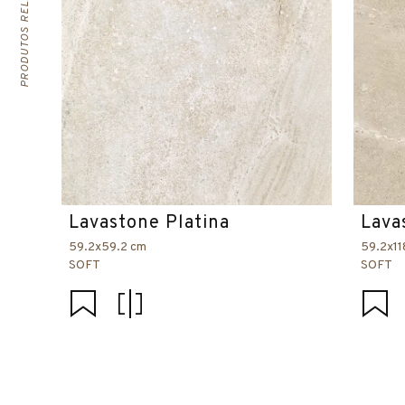
PRODUTOS RELACIONADOS
Lavastone Platina
Lava
59.2x59.2 cm
59.2x11
SOFT
SOFT