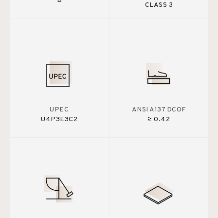
B
CLASS 3
UPEC
ANSI A137 DCOF
U4P3E3C2
≥ 0.42