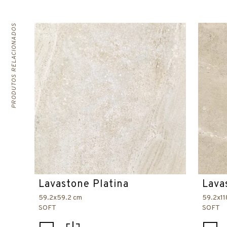
PRODUTOS RELACIONADOS
Lavastone Platina
Lava
59.2x59.2 cm
59.2x11
SOFT
SOFT