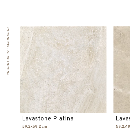
PRODUTOS RELACIONADOS
Lavastone Platina
Lava
59.2x59.2 cm
59.2x11