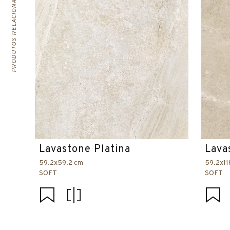
PRODUTOS RELACIONADOS
Lavastone Platina
Lava
59.2x59.2 cm
59.2x11
SOFT
SOFT