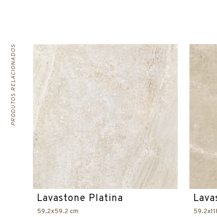
PRODUTOS RELACIONADOS
Lavastone Platina
Lava
59.2x59.2 cm
59.2x11