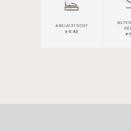
BS7976
ANSI A137 DCOF
PÊ
≥ 0.42
PT