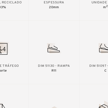
L RECICLADO
ESPESSURA
UNIDADE
2
33%
20mm
m
DE TRÁFEGO
DIM 51130 - RAMPA
DIM 51097
orte
R11
C