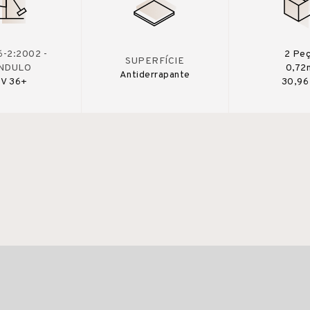
-2:2002 -
2 Pe
SUPERFÍCIE
NDULO
0,72
Antiderrapante
V 36+
30,96