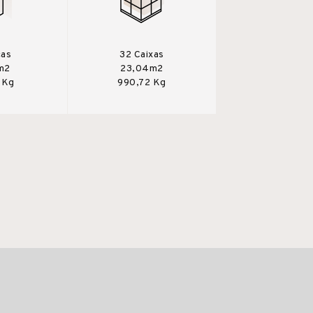
ças
32 Caixas
m2
23,04m2
 Kg
990,72 Kg