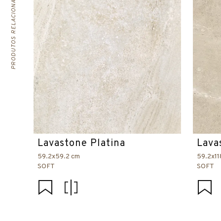
PRODUTOS RELACIONADOS
Lavastone Platina
Lava
59.2x59.2 cm
59.2x11
SOFT
SOFT