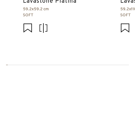
Lavastone Platina
Lava
59.2x59.2 cm
59.2x11
SOFT
SOFT