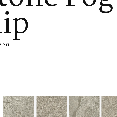
lip
 Sol