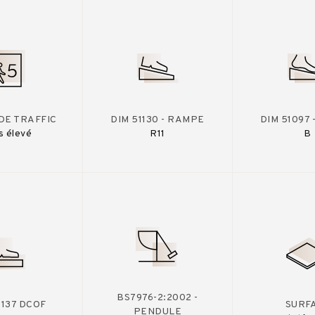
DE TRAFFIC
DIM 51130 - RAMPE
DIM 51097
s élevé
R11
B
BS7976-2:2002 -
A137 DCOF
SURF
PENDULE