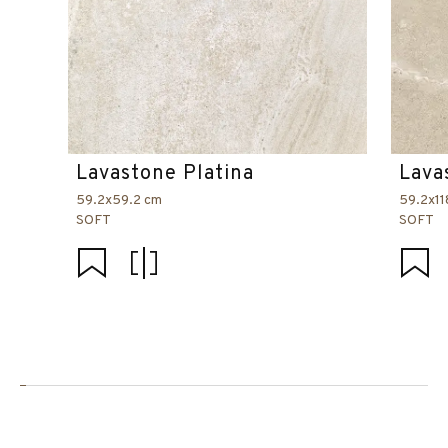
Lavastone Platina
Lava
59.2x59.2 cm
59.2x11
SOFT
SOFT