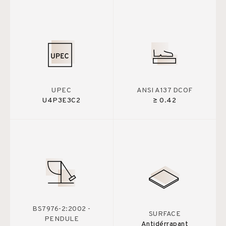
UPEC
ANSI A137 DCOF
U4P3E3C2
≥ 0.42
BS7976-2:2002 -
SURFACE
PENDULE
Antidérrapant