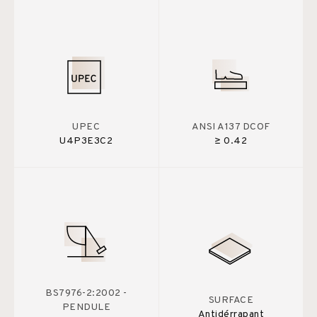
UPEC
ANSI A137 DCOF
U4P3E3C2
≥ 0.42
BS7976-2:2002 -
SURFACE
PENDULE
Antidérrapant