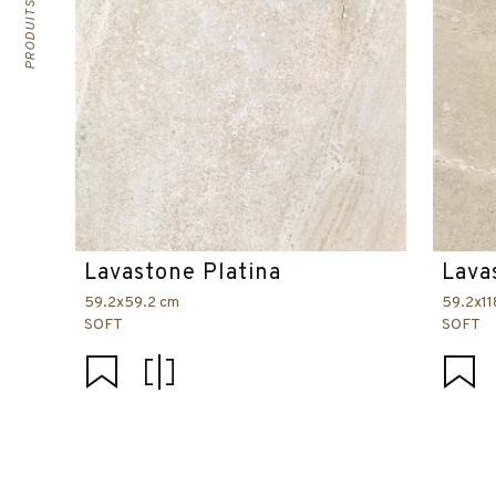
Lavastone Platina
Lava
59.2x59.2 cm
59.2x11
SOFT
SOFT