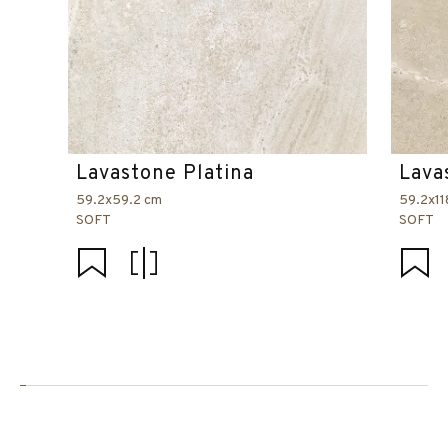
Lavastone Platina
Lava
59.2x59.2 cm
59.2x11
SOFT
SOFT