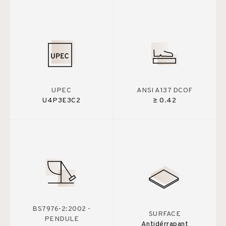
UPEC
ANSI A137 DCOF
U4P3E3C2
≥ 0.42
BS7976-2:2002 -
SURFACE
PENDULE
Antidérrapant