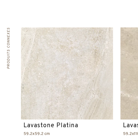
PRODUITS CONNEXES
Lavastone Platina
Lava
59.2x59.2 cm
59.2x11