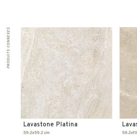
PRODUITS CONNEXES
Lavastone Platina
Lava
59.2x59.2 cm
59.2x11