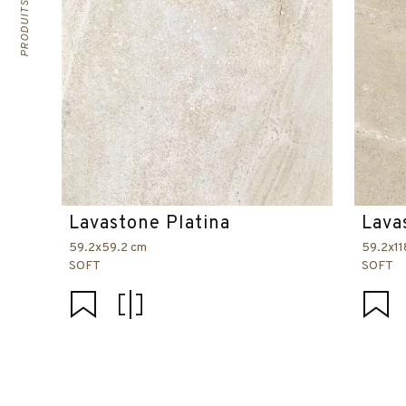
Lavastone Platina
Lava
59.2x59.2 cm
59.2x11
SOFT
SOFT