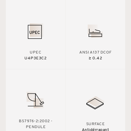
UPEC
ANSI A137 DCOF
U4P3E3C2
≥ 0.42
BS7976-2:2002 -
SURFACE
PENDULE
Antidérrapant