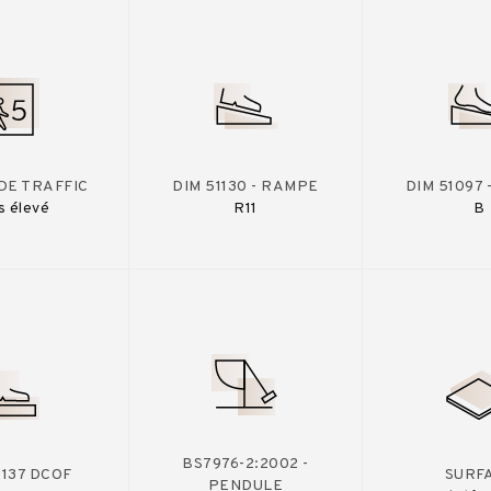
DE TRAFFIC
DIM 51130 - RAMPE
DIM 51097
s élevé
R11
B
BS7976-2:2002 -
A137 DCOF
SURF
PENDULE