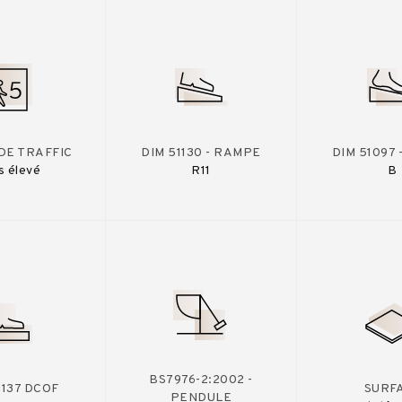
DE TRAFFIC
DIM 51130 - RAMPE
DIM 51097
s élevé
R11
B
BS7976-2:2002 -
A137 DCOF
SURF
PENDULE