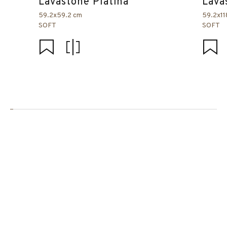
Lavastone Platina
Lava
59.2x59.2 cm
59.2x11
SOFT
SOFT