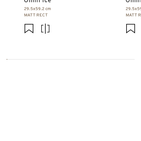
Omni Ice
Omni
29.5x59.2 cm
29.5x5
MATT RECT
MATT 