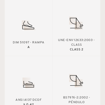
UNE-ENV 12633:2003 -
DIM 51097 - RAMPA
CLASS
A
CLASS 2
BS7976-2:2002 -
ANSI A137 DCOF
PÉNDULO
≥ 0.42