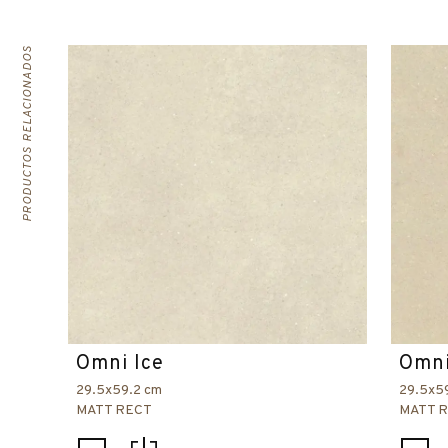
PRODUCTOS RELACIONADOS
Omni Ice
Omni
29.5x59.2 cm
29.5x5
MATT RECT
MATT 