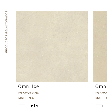
PRODUCTOS RELACIONADOS
Omni Ice
Omni
29.5x59.2 cm
29.5x5
MATT RECT
MATT 