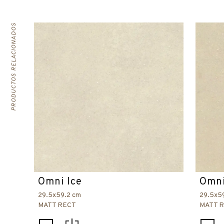
PRODUCTOS RELACIONADOS
Omni Ice
Omni
29.5x59.2 cm
29.5x5
MATT RECT
MATT 