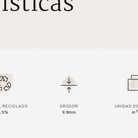
ísticas
L RECICLADO
GROSOR
UNIDAD D
2
7.5%
9.8mm
m