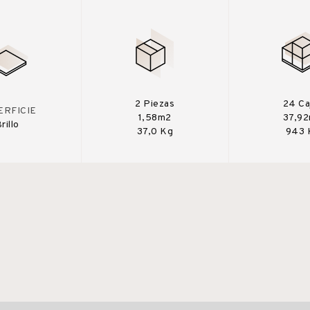
2 Piezas
24 Ca
ERFICIE
1,58m2
37,9
rillo
37,0 Kg
943 