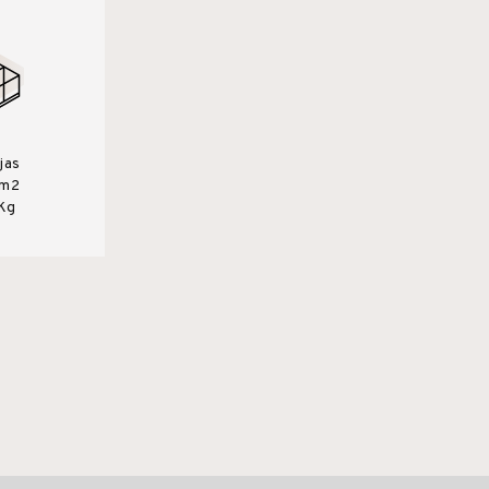
jas
2m2
Kg